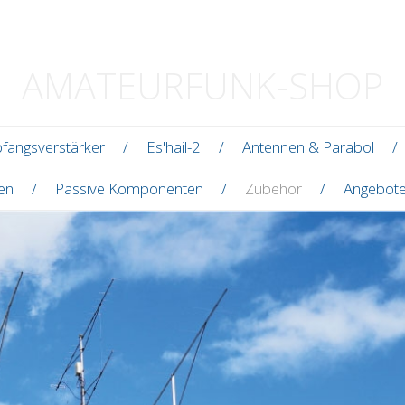
AMATEURFUNK-SHOP
fangsverstärker
Es'hail-2
Antennen & Parabol
len
Passive Komponenten
Zubehör
Angebot