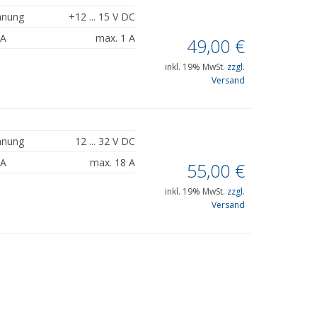
nnung
+12 ... 15 V DC
PA
max. 1 A
49,00
€
inkl. 19% MwSt.
zzgl.
Versand
nnung
12 ... 32 V DC
PA
max. 18 A
55,00
€
inkl. 19% MwSt.
zzgl.
Versand