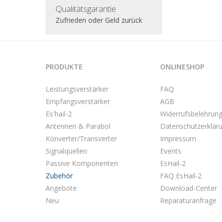
Qualitätsgarantie
Zufrieden oder Geld zurück
PRODUKTE
ONLINESHOP
Leistungsverstärker
FAQ
Empfangsverstärker
AGB
Es'hail-2
Widerrufsbelehrun
Antennen & Parabol
Datenschutzerklär
Konverter/Transverter
Impressum
Signalquellen
Events
Passive Komponenten
EsHail-2
Zubehör
FAQ EsHail-2
Angebote
Download-Center
Neu
Reparaturanfrage