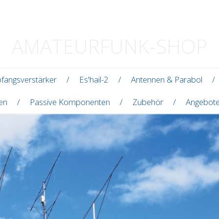
AMATEURFUNK-SHOP
fangsverstärker
Es'hail-2
Antennen & Parabol
len
Passive Komponenten
Zubehör
Angebot