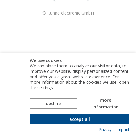
© Kuhne electronic GmbH
We use cookies
We can place them to analyze our visitor data, to
improve our website, display personalized content
and offer you a great website experience. For
more information about the cookies we use, open
the settings.
more
Kuhne electronic GmbH is part of the Alaris Holdings
decline
information
group of companies
accept all
Privacy
Imprint