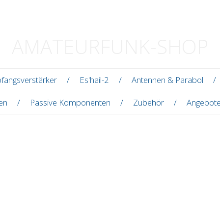
AMATEURFUNK-SHOP
fangsverstärker
Es'hail-2
Antennen & Parabol
len
Passive Komponenten
Zubehör
Angebot