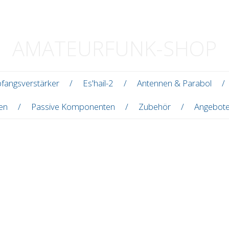
AMATEURFUNK-SHOP
fangsverstärker
Es'hail-2
Antennen & Parabol
len
Passive Komponenten
Zubehör
Angebot