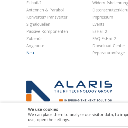
Es'hail-2
Widerrufsbelehrun
Antennen & Parabol
Datenschutzerklär
Konverter/Transverter
Impressum
Signalquellen
Events
Passive Komponenten
EsHail-2
Zubehör
FAQ EsHail-2
Angebote
Download-Center
Neu
Reparaturanfrage
We use cookies
Kuhne electronic GmbH is part of the Alaris Holdings
We can place them to analyze our visitor data, to imp
group of companies
use, open the settings.