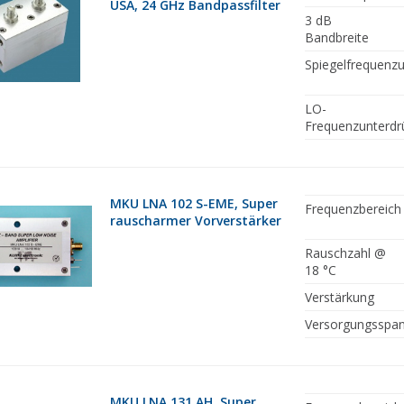
USA, 24 GHz Bandpassfilter
3 dB
Bandbreite
Spiegelfrequenz
LO-
Frequenzunterdr
MKU LNA 102 S-EME, Super
Frequenzbereich
rauscharmer Vorverstärker
Rauschzahl @
18 °C
Verstärkung
Versorgungsspa
MKU LNA 131 AH, Super