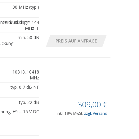
30 MHz (typ.)
unterdrückung
min. 70 dB @ 144
MHz IF
min. 50 dB
ückung
10318..10418
MHz
typ. 0,7 dB NF
309,00
€
typ. 22 dB
nnung
+9 ... 15 V DC
inkl. 19% MwSt.
zzgl. Versand