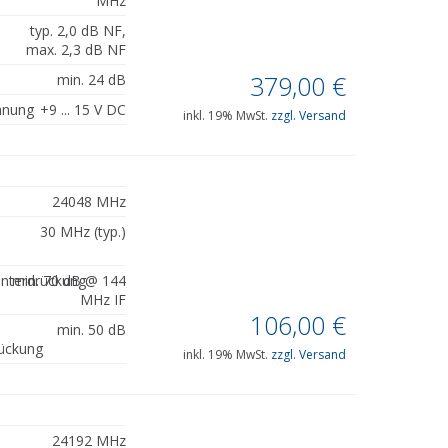
MHz
typ. 2,0 dB NF,
max. 2,3 dB NF
379,00
€
min. 24 dB
nnung
+9 ... 15 V DC
inkl. 19% MwSt.
zzgl. Versand
24048 MHz
30 MHz (typ.)
unterdrückung
min. 70 dB @ 144
MHz IF
106,00
€
min. 50 dB
ückung
inkl. 19% MwSt.
zzgl. Versand
24192 MHz