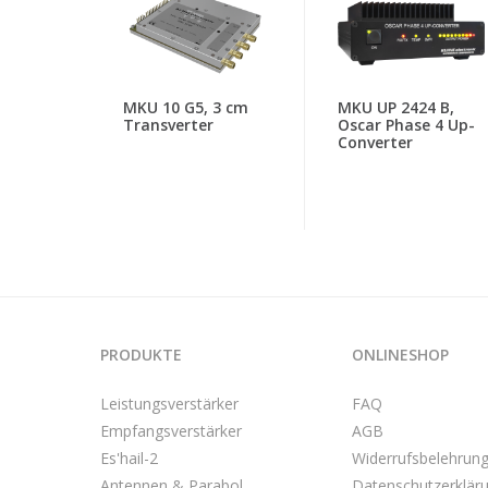
MKU 10 G5, 3 cm
MKU UP 2424 B,
Transverter
Oscar Phase 4 Up-
Converter
PRODUKTE
ONLINESHOP
Leistungsverstärker
FAQ
Empfangsverstärker
AGB
Es'hail-2
Widerrufsbelehrun
Antennen & Parabol
Datenschutzerklär