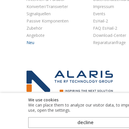
Konverter/Transverter
Impressum
Signalquellen
Events
Passive Komponenten
EsHail-2
Zubehör
FAQ EsHail-2
Angebote
Download-Center
Neu
Reparaturanfrage
We use cookies
Kuhne electronic GmbH is part of the Alaris Holdings
We can place them to analyze our visitor data, to imp
group of companies
use, open the settings.
decline