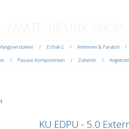
AMATEURFUNK-SHOP
fangsverstärker
Es'hail-2
Antennen & Parabol
len
Passive Komponenten
Zubehör
Angebot
)
KU EDPU - 5.0 Extern