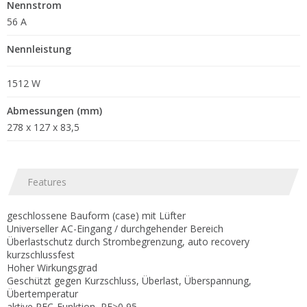
Nennstrom
56 A
Nennleistung
1512 W
Abmessungen (mm)
278 x 127 x 83,5
Features
geschlossene Bauform (case) mit Lüfter
Universeller AC-Eingang / durchgehender Bereich
Überlastschutz durch Strombegrenzung, auto recovery
kurzschlussfest
Hoher Wirkungsgrad
Geschützt gegen Kurzschluss, Überlast, Überspannung,
Übertemperatur
aktive PFC-Funktion, PF>0,95