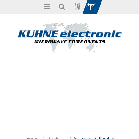
Home
/
Produkte
/
Antennen & Parabol