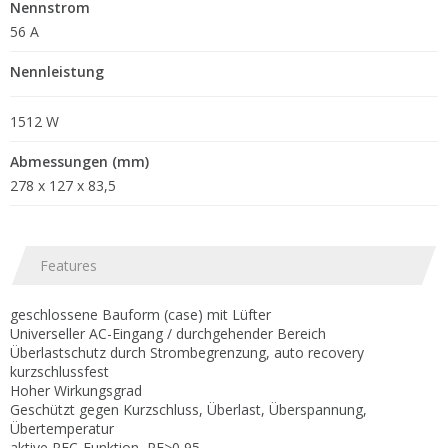
Nennstrom
56 A
Nennleistung
1512 W
Abmessungen (mm)
278 x 127 x 83,5
Features
geschlossene Bauform (case) mit Lüfter
Universeller AC-Eingang / durchgehender Bereich
Überlastschutz durch Strombegrenzung, auto recovery
kurzschlussfest
Hoher Wirkungsgrad
Geschützt gegen Kurzschluss, Überlast, Überspannung,
Übertemperatur
aktive PFC-Funktion, PF>0,95