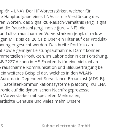
ifier – LNA). Der HF-Vorverstärker, welcher für
ie Hauptaufgabe eines LNAs ist die Verstärkung des
 Worten, das Signal-zu-Rausch-Verhältnis (engl. signal
die Rauschzahl (engl. noise figure – NF), die
nd ultra-rauscharmen Vorverstärkern (engl. ultra low-
igen MHz bis ca. 20 GHz. Über ein Filter auf der Produkt-
nungen gesucht werden. Das breite Portfolio an
ät sowie geringer Leistungsaufnahme. Damit können
mmerziellen Produkten, im Labor oder in der Forschung,
2227 A kann in HF-Frontends für eine Vielzahl an
e rauscharme Kommunikation und Bildübertragung bei
 ein weiteres Beispiel dar, welches in den WLAN-
 Automatic Dependent Surveillance Broadcast (ADS-B):
AH, Satellitenkommunikationssysteme (Satcom): KU LNA
ctronic auf die dynamischen Nachfrageprozesse
n Vorverstärker mit speziellen Merkmalen,
serdichte Gehäuse und vieles mehr. Unsere
GS
Kuhne electronic GmbH