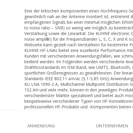
Eine der kritischen Komponenten eines Hochfrequenz-Send
gewöhnlich nah an der Antenne montiert ist, entnimmt d
empfangenen Signals bei einer minimal möglichen Erhöhu
to noise ratio – SNR) so wenig wie möglich zu beeinträch
Verstärkung sowie die Linearität. Die KUHNE electronic 
noise amplifier) für die Frequenzbänder L, S, C, X und K 
Webseite kann gezielt nach Verstärkern für bestimmte 
KUHNE-HF-LNAs bietet eine exzellente Performance mit 
Kunden mit verschiedenen Anwendungsfällen, wie schmal
bedient werden. Im Folgenden werden verschiedene Anwe
Drahtlosstandards im ISM-Band, wie UMTS, Bluetooth,
sportlichen Großereignissen zu gewährleisten. Der linea
Standards IEEE 802.11 a/n/ac (5,1-5,85 GHz) Anwendung
KU LNA 1090-2 A, Multichannel Multipoint Distributio
152 AH und viele mehr, können in den jeweiligen Produ
verschiedenster Märkte spezialisiert und bietet auch m
beispielsweise verschiedener Typen von HF-Konnektoren 
professionellen HF-Produkte und -Komponenten bieten d
ANWENDUNG
UNTERNEHMEN