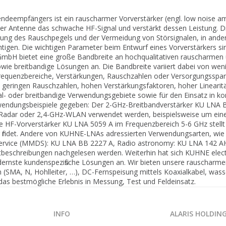
eempfängers ist ein rauscharmer Vorverstärker (engl. low noise ampl
er Antenne das schwache HF-Signal und verstärkt dessen Leistung. D
ng des Rauschpegels und der Vermeidung von Störsignalen, in anderen
tigen. Die wichtigen Parameter beim Entwurf eines Vorverstärkers sind 
GmbH bietet eine große Bandbreite an hochqualitativen rauscharmen u
sowie breitbandige Lösungen an. Die Bandbreite variiert dabei von wen
Frequenzbereiche, Verstärkungen, Rauschzahlen oder Versorgungsspan
geringen Rauschzahlen, hohen Verstärkungsfaktoren, hoher Linearit
- oder breitbandige Verwendungsgebiete sowie für den Einsatz in ko
ndungsbeispiele gegeben: Der 2-GHz-Breitbandverstärker KU LNA BB 
 Radar oder 2,4-GHz-WLAN verwendet werden, beispielsweise um ein
re HF-Vorverstärker KU LNA 5059 A im Frequenzbereich 5-6 GHz stellt
 findet. Andere von KUHNE-LNAs adressierten Verwendungsarten, wie
n Service (MMDS): KU LNA BB 2227 A, Radio astronomy: KU LNA 142 
ktbeschreibungen nachgelesen werden. Weiterhin hat sich KUHNE ele
odernste kundenspezifische Lösungen an. Wir bieten unsere rauscharme
(SMA, N, Hohlleiter, …), DC-Fernspeisung mittels Koaxialkabel, was
as bestmögliche Erlebnis in Messung, Test und Feldeinsatz.
INFO
ALARIS HOLDIN