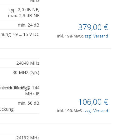
MHz
typ. 2,0 dB NF,
max. 2,3 dB NF
379,00
€
min. 24 dB
nnung
+9 ... 15 V DC
inkl. 19% MwSt.
zzgl. Versand
24048 MHz
30 MHz (typ.)
unterdrückung
min. 70 dB @ 144
MHz IF
106,00
€
min. 50 dB
ückung
inkl. 19% MwSt.
zzgl. Versand
24192 MHz