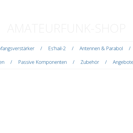
AMATEURFUNK-SHOP
fangsverstärker
Es'hail-2
Antennen & Parabol
len
Passive Komponenten
Zubehör
Angebot