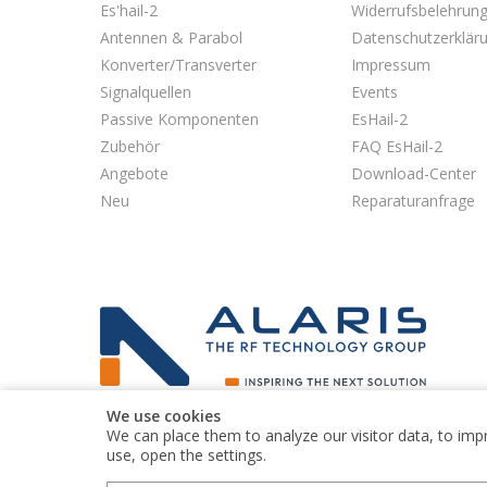
Es'hail-2
Widerrufsbelehrun
Antennen & Parabol
Datenschutzerklär
Konverter/Transverter
Impressum
Signalquellen
Events
Passive Komponenten
EsHail-2
Zubehör
FAQ EsHail-2
Angebote
Download-Center
Neu
Reparaturanfrage
We use cookies
Kuhne electronic GmbH is part of the Alaris Holdings
We can place them to analyze our visitor data, to imp
group of companies
use, open the settings.