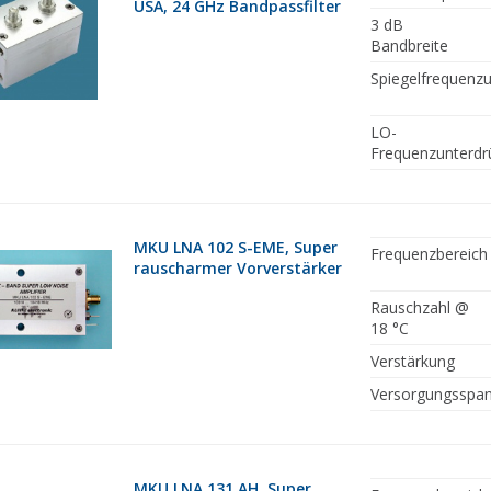
USA, 24 GHz Bandpassfilter
3 dB
Bandbreite
Spiegelfrequenz
LO-
Frequenzunterdr
MKU LNA 102 S-EME, Super
Frequenzbereich
rauscharmer Vorverstärker
Rauschzahl @
18 °C
Verstärkung
Versorgungsspa
MKU LNA 131 AH, Super