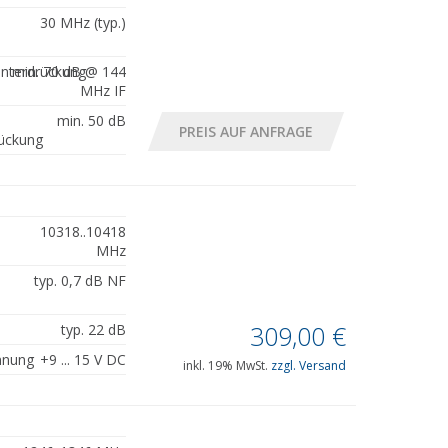
30 MHz (typ.)
unterdrückung
min. 70 dB @ 144
MHz IF
min. 50 dB
ückung
10318..10418
MHz
typ. 0,7 dB NF
309,00
€
typ. 22 dB
nnung
+9 ... 15 V DC
inkl. 19% MwSt.
zzgl. Versand