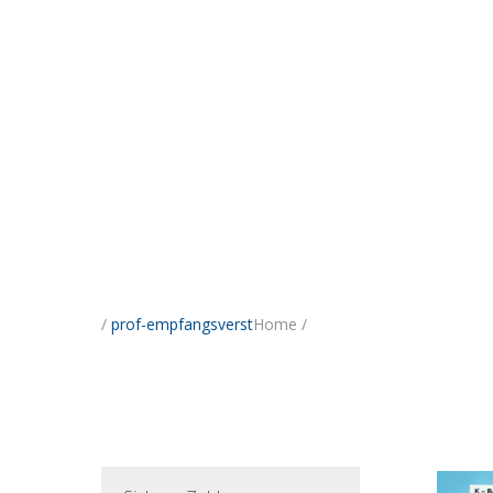
/
prof-empfangsverst
Home
/